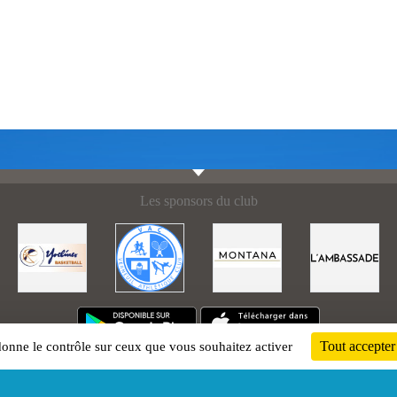
Les sponsors du club
Tout accepter
 donne le contrôle sur ceux que vous souhaitez activer