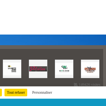
149426
visites
Tout refuser
Personnaliser
Informations légales
Signaler un contenu inapproprié