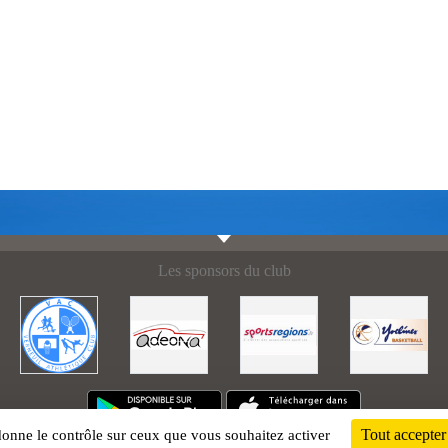
Les sponsors du club
Tout accepter
 donne le contrôle sur ceux que vous souhaitez activer