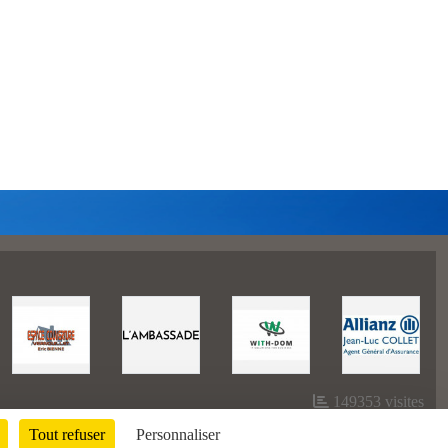
149353
visites
Tout refuser
Personnaliser