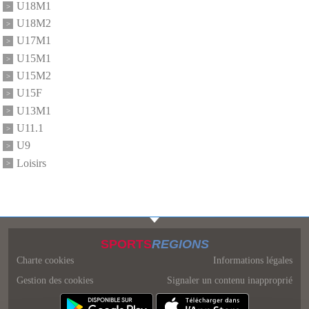
U18M1
U18M2
U17M1
U15M1
U15M2
U15F
U13M1
U11.1
U9
Loisirs
SPORTS
REGIONS
Charte cookies
Informations légales
Gestion des cookies
Signaler un contenu inapproprié