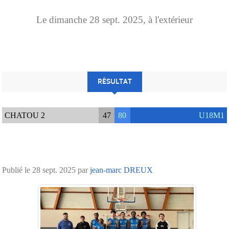
Le
dimanche
28
sept.
2025
, à l'extérieur
RÉSULTAT
CHATOU 2
47
80
U18M1
Publié le
28 sept. 2025
par
jean-marc DREUX