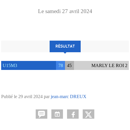
Le
samedi
27
avril
2024
RÉSULTAT
U15M3
78
45
MARLY LE ROI 2
Publié le
29 avril 2024
par
jean-marc DREUX