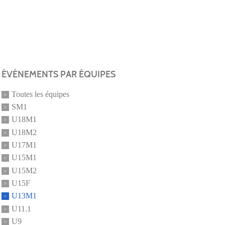
ÉVÉNEMENTS PAR ÉQUIPES
Toutes les équipes
SM1
U18M1
U18M2
U17M1
U15M1
U15M2
U15F
U13M1
U11.1
U9